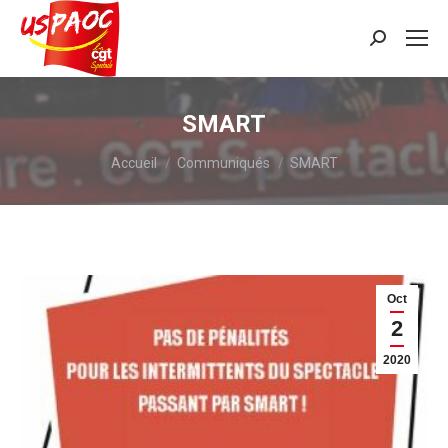
Recherche
:
SMART
Vous êtes ici :
Accueil
Communiqués
SMART
Oct
2
2020