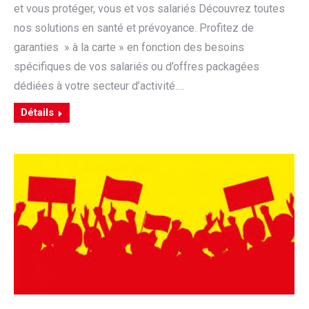
et vous protéger, vous et vos salariés Découvrez toutes
nos solutions en santé et prévoyance. Profitez de
garanties » à la carte » en fonction des besoins
spécifiques de vos salariés ou d’offres packagées
dédiées à votre secteur d’activité.…
Détails