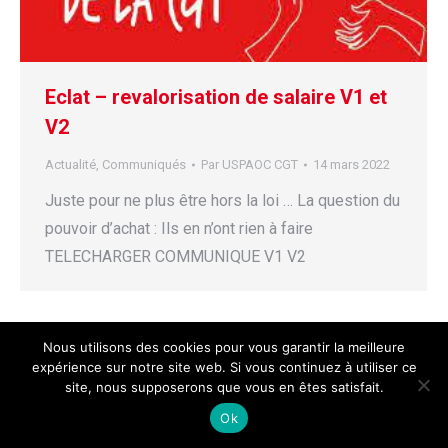
Eclat – revalorisation de salaire V1 et
V2
Actualité
,
Communiqués
Par
USPAOC CGT
14 mars 2022
Juste pour ne plus être hors la loi … La question du
pouvoir d’achat : Ils en n’ont rien à faire
TELECHARGER COMMUNIQUE V1 V2
Nous utilisons des cookies pour vous garantir la meilleure
expérience sur notre site web. Si vous continuez à utiliser ce
site, nous supposerons que vous en êtes satisfait.
Ok